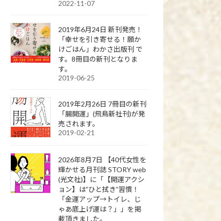
2022-11-07
2019年6月24日 新刊発売！
「幸せを引き寄せる！願か
けごはん」わかさ出版刊 で
す。8冊目の新刊となりま
す。
2019-06-25
2019年2月26日 7冊目の新刊
「腸開運」(飛鳥新社刊)が発
売されます。
2019-02-21
2026年8月7日 【40代女性を
輝かせる月刊誌 STORY web
(光文社)】に「【開運アクシ
ョン】は”ひと拭き”習慣！
「金運アップ→トイレ、じ
ゃあ底上げ運は？」」を掲
載頂きました。