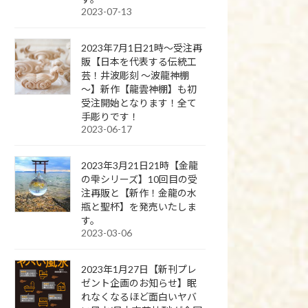
2023-07-13
2023年7月1日21時～受注再
販【日本を代表する伝統工
芸！井波彫刻 ～波龍神棚
～】新作【龍雲神棚】も初
受注開始となります！全て
手彫りです！
2023-06-17
2023年3月21日21時【金龍
の雫シリーズ】10回目の受
注再販と【新作！金龍の水
瓶と聖杯】を発売いたしま
す。
2023-03-06
2023年1月27日【新刊プレ
ゼント企画のお知らせ】眠
れなくなるほど面白いヤバ