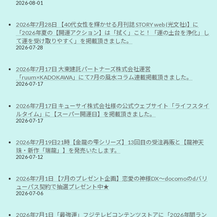
2026-08-01
2026年7月28日 【40代女性を輝かせる月刊誌 STORY web (光文社)】に
「2026年夏の【開運アクション】は「拭く」こと！「運の土台を浄化」し
て運を受け取りやすく」を掲載頂きました。
2026-07-28
2026年7月17日 大東建託パートナーズ株式会社運営
「ruum×KADOKAWA」にて7月の風水コラム連載掲載頂きました。
2026-07-17
2026年7月17日 キューサイ株式会社様の公式ウェブサイト「ライフスタイ
ルタイム」に【スーパー開運日】を掲載頂きました。
2026-07-17
2026年7月19日21時【金龍の雫シリーズ】13回目の受注再販と【龍神天
珠・新作「瑞龍」】を発売いたします。
2026-07-12
2026年7月1日 【7月のプレゼント企画】恋愛の神様DX〜docomoのdバリ
ューパス契約で抽選プレゼント中★
2026-07-06
2026年7月1日「最強運」フジテレビコンテンツストアに「2026年間ラン