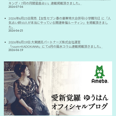
キング・7月の月間星座占い」連載掲載頂きました。
2026-07-06
2026年6月25日発売 【女性セブン春の豪華特大合併号(小学館刊)】に「人
気占い師10人が本当にやっている開運幸福ルーティン」を掲載頂きまし
た。
2026-06-25
2026年6月19日 大東建託パートナーズ株式会社運営
「ruum×KADOKAWA」にて6月の風水コラム連載掲載頂きました。
2026-06-19