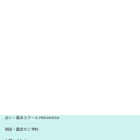
\
/
無料メールマガジン
愛新覚羅 ゆうはんの開運レター
いますぐ登録
YUHANプロフィール
YUHANプロデュース開運アイテム
占い・風水スクール PRIMAVERA
相談・鑑定のご予約