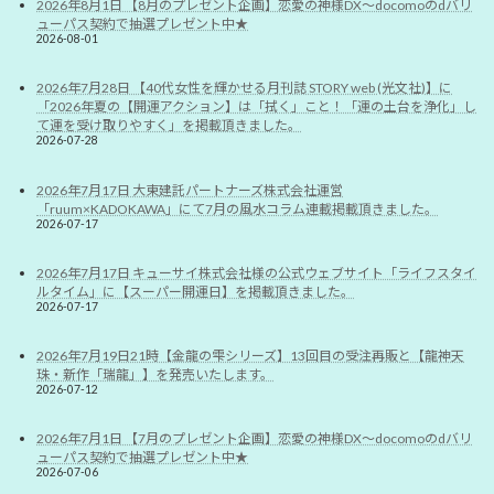
2026年8月1日 【8月のプレゼント企画】恋愛の神様DX〜docomoのdバリ
ューパス契約で抽選プレゼント中★
2026-08-01
2026年7月28日 【40代女性を輝かせる月刊誌 STORY web (光文社)】に
「2026年夏の【開運アクション】は「拭く」こと！「運の土台を浄化」し
て運を受け取りやすく」を掲載頂きました。
2026-07-28
2026年7月17日 大東建託パートナーズ株式会社運営
「ruum×KADOKAWA」にて7月の風水コラム連載掲載頂きました。
2026-07-17
2026年7月17日 キューサイ株式会社様の公式ウェブサイト「ライフスタイ
ルタイム」に【スーパー開運日】を掲載頂きました。
2026-07-17
2026年7月19日21時【金龍の雫シリーズ】13回目の受注再販と【龍神天
珠・新作「瑞龍」】を発売いたします。
2026-07-12
2026年7月1日 【7月のプレゼント企画】恋愛の神様DX〜docomoのdバリ
ューパス契約で抽選プレゼント中★
2026-07-06