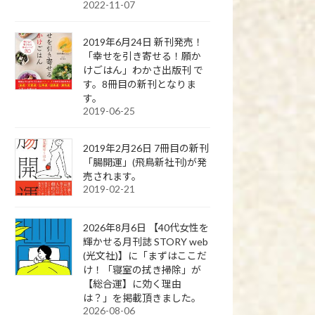
2022-11-07
2019年6月24日 新刊発売！
「幸せを引き寄せる！願か
けごはん」わかさ出版刊 で
す。8冊目の新刊となりま
す。
2019-06-25
2019年2月26日 7冊目の新刊
「腸開運」(飛鳥新社刊)が発
売されます。
2019-02-21
2026年8月6日 【40代女性を
輝かせる月刊誌 STORY web
(光文社)】に「まずはここだ
け！「寝室の拭き掃除」が
【総合運】に効く理由
は？」を掲載頂きました。
2026-08-06