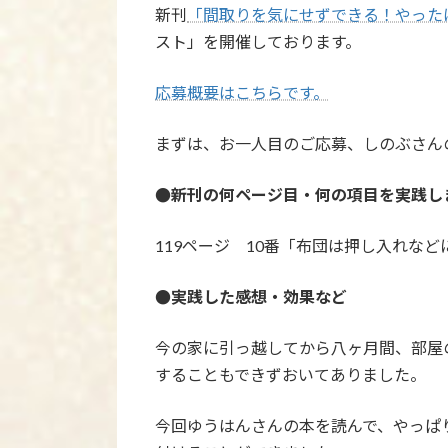
更
新刊
「間取りを気にせずできる！やった
新
スト」を開催しております。
日
時
:
応募概要はこちらです。
まずは、お一人目のご応募、しのぶさん
●新刊の何ページ目・何の項目を実践し
119ページ 10番「布団は押し入れなど
●実践した感想・効果など
今の家に引っ越してから八ヶ月間、部屋
することもできずおいてありました。
今回ゆうはんさんの本を読んで、やっぱ