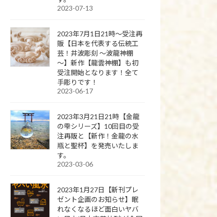
2023-07-13
2023年7月1日21時～受注再
販【日本を代表する伝統工
芸！井波彫刻 ～波龍神棚
～】新作【龍雲神棚】も初
受注開始となります！全て
手彫りです！
2023-06-17
2023年3月21日21時【金龍
の雫シリーズ】10回目の受
注再販と【新作！金龍の水
瓶と聖杯】を発売いたしま
す。
2023-03-06
2023年1月27日【新刊プレ
ゼント企画のお知らせ】眠
れなくなるほど面白いヤバ