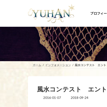
コ
ナ
ン
ビ
プロフィー
テ
ゲ
ン
ー
ツ
シ
へ
ョ
ス
ン
キ
に
ッ
移
プ
動
ホーム
インフォメーション
風水コンテスト エントリ
風水コンテスト エントリ
2016-01-07
2018-09-24
最
終