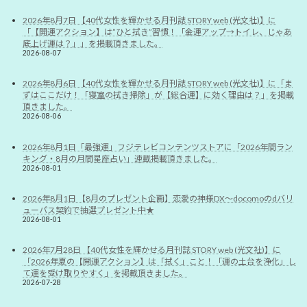
2026年8月7日 【40代女性を輝かせる月刊誌 STORY web (光文社)】に
「【開運アクション】は”ひと拭き”習慣！「金運アップ→トイレ、じゃあ
底上げ運は？」」を掲載頂きました。
2026-08-07
2026年8月6日 【40代女性を輝かせる月刊誌 STORY web (光文社)】に「ま
ずはここだけ！「寝室の拭き掃除」が【総合運】に効く理由は？」を掲載
頂きました。
2026-08-06
2026年8月1日「最強運」フジテレビコンテンツストアに「2026年間ラン
キング・8月の月間星座占い」連載掲載頂きました。
2026-08-01
2026年8月1日 【8月のプレゼント企画】恋愛の神様DX〜docomoのdバリ
ューパス契約で抽選プレゼント中★
2026-08-01
2026年7月28日 【40代女性を輝かせる月刊誌 STORY web (光文社)】に
「2026年夏の【開運アクション】は「拭く」こと！「運の土台を浄化」し
て運を受け取りやすく」を掲載頂きました。
2026-07-28