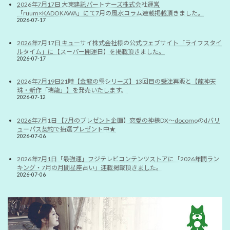
2026年7月17日 大東建託パートナーズ株式会社運営
「ruum×KADOKAWA」にて7月の風水コラム連載掲載頂きました。
2026-07-17
2026年7月17日 キューサイ株式会社様の公式ウェブサイト「ライフスタイ
ルタイム」に【スーパー開運日】を掲載頂きました。
2026-07-17
2026年7月19日21時【金龍の雫シリーズ】13回目の受注再販と【龍神天
珠・新作「瑞龍」】を発売いたします。
2026-07-12
2026年7月1日 【7月のプレゼント企画】恋愛の神様DX〜docomoのdバリ
ューパス契約で抽選プレゼント中★
2026-07-06
2026年7月1日「最強運」フジテレビコンテンツストアに「2026年間ラン
キング・7月の月間星座占い」連載掲載頂きました。
2026-07-06