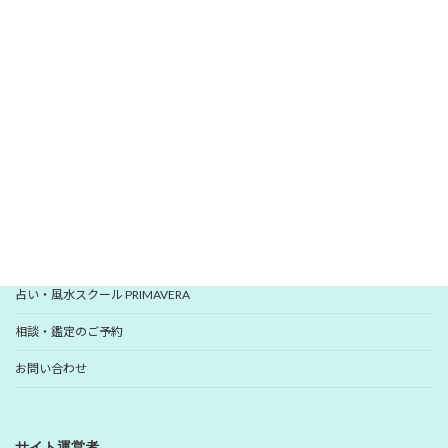
愛新覚羅 ゆうはんの開運レター
いますぐ登録
YUHANプロフィール
YUHANプロデュース開運アイテム
占い・風水スクール PRIMAVERA
相談・鑑定のご予約
お問い合わせ
サイト運営者