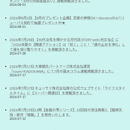
キング・8月の月間星座占い」連載掲載頂きました。
2026-08-01
2026年8月1日 【8月のプレゼント企画】恋愛の神様DX〜docomoのdバリ
ューパス契約で抽選プレゼント中★
2026-08-01
2026年7月28日 【40代女性を輝かせる月刊誌 STORY web (光文社)】に
「2026年夏の【開運アクション】は「拭く」こと！「運の土台を浄化」し
て運を受け取りやすく」を掲載頂きました。
2026-07-28
2026年7月17日 大東建託パートナーズ株式会社運営
「ruum×KADOKAWA」にて7月の風水コラム連載掲載頂きました。
2026-07-17
2026年7月17日 キューサイ株式会社様の公式ウェブサイト「ライフスタイ
ルタイム」に【スーパー開運日】を掲載頂きました。
2026-07-17
2026年7月19日21時【金龍の雫シリーズ】13回目の受注再販と【龍神天
珠・新作「瑞龍」】を発売いたします。
2026-07-12