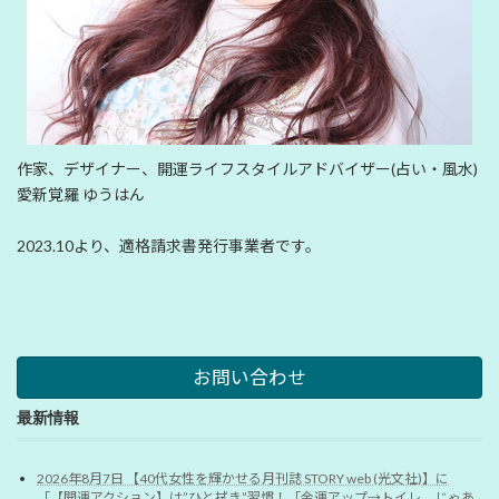
作家、デザイナー、開運ライフスタイルアドバイザー(占い・風水)
愛新覚羅 ゆうはん
2023.10より、適格請求書発行事業者です。
お問い合わせ
最新情報
2026年8月7日 【40代女性を輝かせる月刊誌 STORY web (光文社)】に
「【開運アクション】は”ひと拭き”習慣！「金運アップ→トイレ、じゃあ