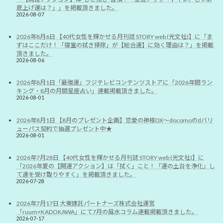
底上げ運は？」」を掲載頂きました。
2026-08-07
2026年8月6日 【40代女性を輝かせる月刊誌 STORY web (光文社)】に「ま
ずはここだけ！「寝室の拭き掃除」が【総合運】に効く理由は？」を掲載
頂きました。
2026-08-06
2026年8月1日「最強運」フジテレビコンテンツストアに「2026年間ラン
キング・8月の月間星座占い」連載掲載頂きました。
2026-08-01
2026年8月1日 【8月のプレゼント企画】恋愛の神様DX〜docomoのdバリ
ューパス契約で抽選プレゼント中★
2026-08-01
2026年7月28日 【40代女性を輝かせる月刊誌 STORY web (光文社)】に
「2026年夏の【開運アクション】は「拭く」こと！「運の土台を浄化」し
て運を受け取りやすく」を掲載頂きました。
2026-07-28
2026年7月17日 大東建託パートナーズ株式会社運営
「ruum×KADOKAWA」にて7月の風水コラム連載掲載頂きました。
2026-07-17