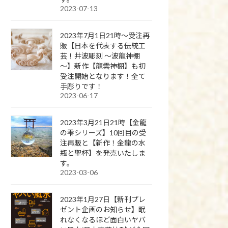
2023-07-13
2023年7月1日21時～受注再
販【日本を代表する伝統工
芸！井波彫刻 ～波龍神棚
～】新作【龍雲神棚】も初
受注開始となります！全て
手彫りです！
2023-06-17
2023年3月21日21時【金龍
の雫シリーズ】10回目の受
注再販と【新作！金龍の水
瓶と聖杯】を発売いたしま
す。
2023-03-06
2023年1月27日【新刊プレ
ゼント企画のお知らせ】眠
れなくなるほど面白いヤバ