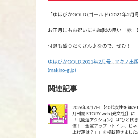
「ゆほびかGOLD (ゴールド) 2021
お正月にもお祝いにも縁起の良い「赤」
付録も盛りだくさん♪なので、ぜひ！
ゆほびかGOLD 2021年2月号 - マ
(makino-g.jp)
関連記事
2026年8月7日 【40代女性を輝
月刊誌 STORY web (光文社)】に
「【開運アクション】は”ひと拭き
慣！「金運アップ→トイレ、じゃ
上げ運は？」」を掲載頂きました