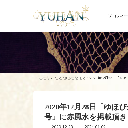
コ
ナ
ン
ビ
プロフィー
テ
ゲ
ン
ー
ツ
シ
へ
ョ
ス
ン
キ
に
ッ
移
プ
動
ホーム
インフォメーション
2020年12月28日「ゆ
2020年12月28日「ゆほび
号」に赤風水を掲載頂き
2020-12-28
2024-01-09
最