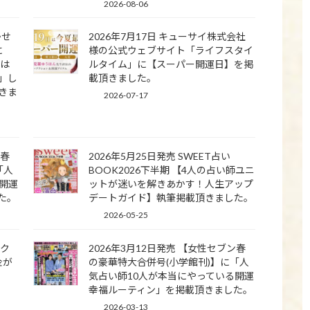
2026-08-06
かせ
2026年7月17日 キューサイ株式会社
に
様の公式ウェブサイト「ライフスタイ
】は
ルタイム」に【スーパー開運日】を掲
」し
載頂きました。
きま
2026-07-17
ン春
2026年5月25日発売 SWEET占い
「人
BOOK2026下半期 【4人の占い師ユニ
開運
ットが迷いを解きあかす！人生アップ
た。
デートガイド】執筆掲載頂きました。
2026-05-25
ラク
2026年3月12日発売 【女性セブン春
金が
の豪華特大合併号(小学館刊)】に「人
気占い師10人が本当にやっている開運
幸福ルーティン」を掲載頂きました。
2026-03-13