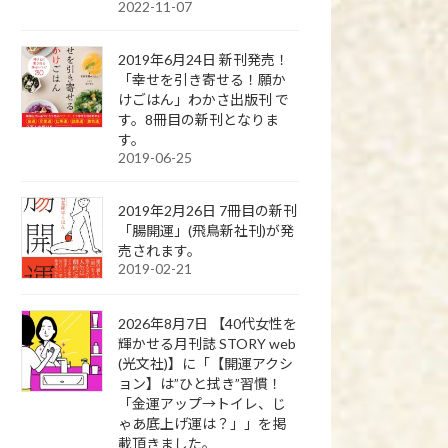
2022-11-07
2019年6月24日 新刊発売！
「幸せを引き寄せる！願か
けごはん」わかさ出版刊 で
す。8冊目の新刊となりま
す。
2019-06-25
2019年2月26日 7冊目の新刊
「腸開運」(飛鳥新社刊)が発
売されます。
2019-02-21
2026年8月7日 【40代女性を
輝かせる月刊誌 STORY web
(光文社)】に「【開運アクシ
ョン】は”ひと拭き”習慣！
「金運アップ→トイレ、じ
ゃあ底上げ運は？」」を掲
載頂きました。