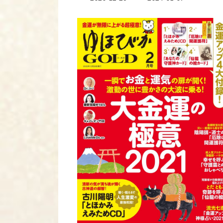
終
更
新
日
時
: