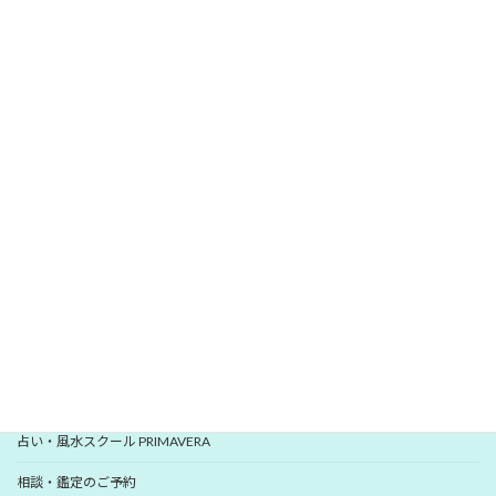
\
/
無料メールマガジン
愛新覚羅 ゆうはんの開運レター
いますぐ登録
YUHANプロフィール
YUHANプロデュース開運アイテム
占い・風水スクール PRIMAVERA
相談・鑑定のご予約