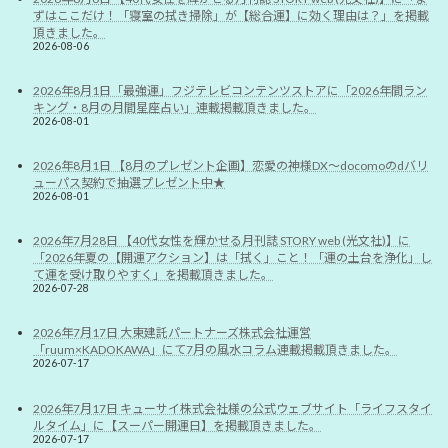
ずはここだけ！「寝室の拭き掃除」が【総合運】に効く理由は？」を掲載
頂きました。
2026-08-06
2026年8月1日「最強運」フジテレビコンテンツストアに「2026年間ラン
キング・8月の月間星座占い」連載掲載頂きました。
2026-08-01
2026年8月1日 【8月のプレゼント企画】恋愛の神様DX〜docomoのdバリ
ューパス契約で抽選プレゼント中★
2026-08-01
2026年7月28日 【40代女性を輝かせる月刊誌 STORY web (光文社)】に
「2026年夏の【開運アクション】は「拭く」こと！「運の土台を浄化」し
て運を受け取りやすく」を掲載頂きました。
2026-07-28
2026年7月17日 大東建託パートナーズ株式会社運営
「ruum×KADOKAWA」にて7月の風水コラム連載掲載頂きました。
2026-07-17
2026年7月17日 キューサイ株式会社様の公式ウェブサイト「ライフスタイ
ルタイム」に【スーパー開運日】を掲載頂きました。
2026-07-17